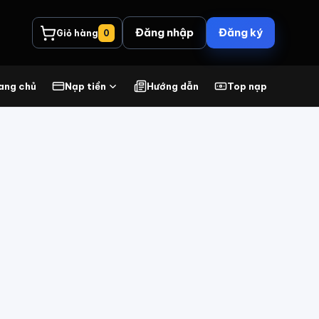
Đăng nhập
Đăng ký
Giỏ hàng
0
ang chủ
Nạp tiền
Hướng dẫn
Top nạp