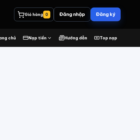
Đăng nhập
Đăng ký
Giỏ hàng
0
ang chủ
Nạp tiền
Hướng dẫn
Top nạp