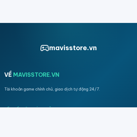
mavisstore.vn
VỀ
MAVISSTORE.VN
Tài khoản game chính chủ, giao dịch tự động 24/7.
KẾT NỐI VỚI CHÚNG TÔI
CHÚNG TÔI Ở ĐÂY
Chúng tôi làm việc một cách chuyên nghiệp, uy tín, nhanh chóng và
luôn đặt quyền lợi của bạn lên hàng đầu.