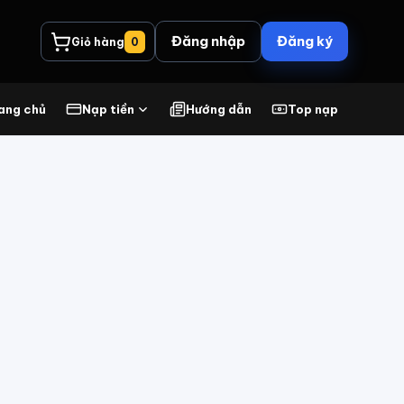
Đăng nhập
Đăng ký
Giỏ hàng
0
ang chủ
Nạp tiền
Hướng dẫn
Top nạp