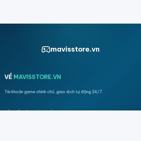
mavisstore.vn
VỀ
MAVISSTORE.VN
Tài khoản game chính chủ, giao dịch tự động 24/7.
KẾT NỐI VỚI CHÚNG TÔI
CHÚNG TÔI Ở ĐÂY
Chúng tôi làm việc một cách chuyên nghiệp, uy tín, nhanh chóng và
luôn đặt quyền lợi của bạn lên hàng đầu.