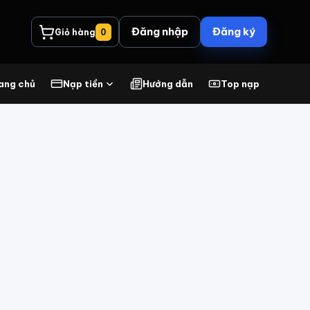
Đăng nhập
Đăng ký
Giỏ hàng
0
ang chủ
Nạp tiền
Hướng dẫn
Top nạp